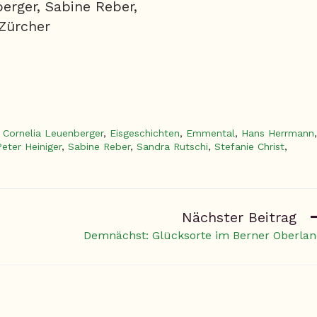
nberger, Sabine Reber,
 Zürcher
Cornelia Leuenberger
,
Eisgeschichten
,
Emmental
,
Hans Herrmann
,
Peter Heiniger
,
Sabine Reber
,
Sandra Rutschi
,
Stefanie Christ
,
Nächster Beitrag
Demnächst: Glücksorte im Berner Oberla