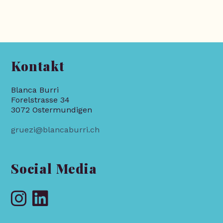
Kontakt
Blanca Burri
Forelstrasse 34
3072 Ostermundigen
gruezi@blancaburri.ch
Social Media
Opens
Opens