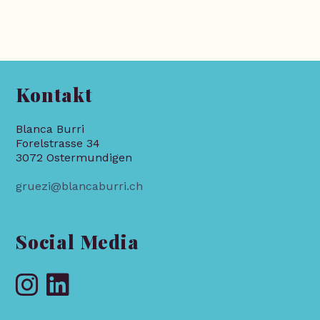
Kontakt
Blanca Burri
Forelstrasse 34
3072 Ostermundigen
gruezi@blancaburri.ch
Social Media
Opens
Opens