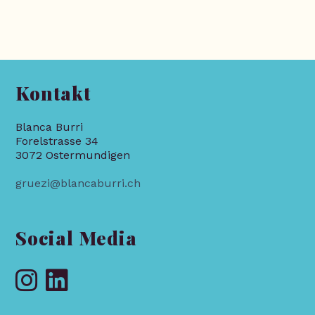
Kontakt
Blanca Burri
Forelstrasse 34
3072 Ostermundigen
gruezi@blancaburri.ch
Social Media
Opens
Opens