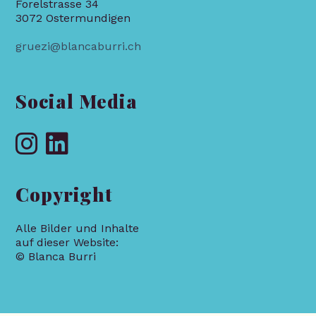
Forelstrasse 34
3072 Ostermundigen
gruezi@blancaburri.ch
Social Media
Opens
Opens
in
in
Copyright
a
a
new
new
tab
tab
Alle Bilder und Inhalte
auf dieser Website:
© Blanca Burri